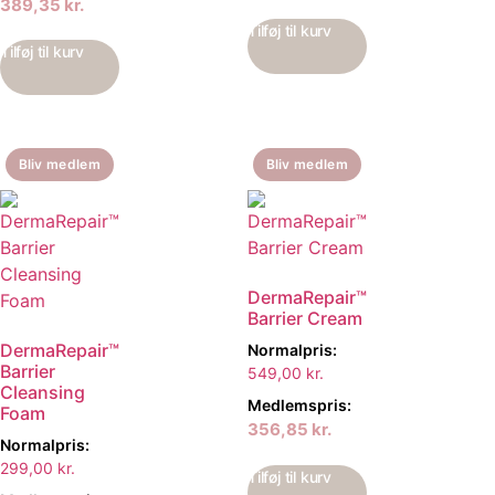
389,35
kr.
Tilføj til kurv
Tilføj til kurv
Bliv medlem
Bliv medlem
DermaRepair™
Barrier Cream
DermaRepair™
Normalpris:
Barrier
549,00
kr.
Cleansing
Medlemspris:
Foam
356,85
kr.
Normalpris:
299,00
kr.
Tilføj til kurv