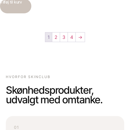
Tilføj til kurv
1
2
3
4
→
HVORFOR SKINCLUB
Skønhedsprodukter,
udvalgt med omtanke.
01