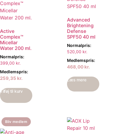
Advanced
Brightening
Active
Defense
Complex™
SPF50 40 ml
Micellar
Normalpris:
Water 200 ml.
520,00
kr.
Normalpris:
Medlemspris:
399,00
kr.
468,00
kr.
Medlemspris:
259,35
kr.
Læs mere
Tilføj til kurv
Bliv medlem