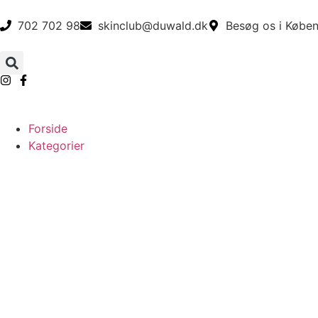
702 702 98
skinclub@duwald.dk
Besøg os i Køben
Forside
Kategorier