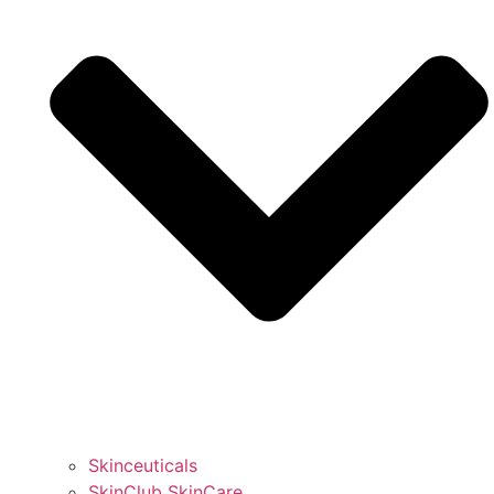
Skinceuticals
SkinClub SkinCare