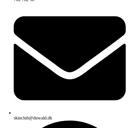
skinclub@duwald.dk