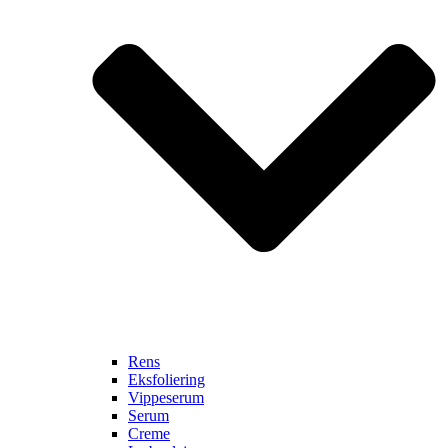
Rens
Eksfoliering
Vippeserum
Serum
Creme