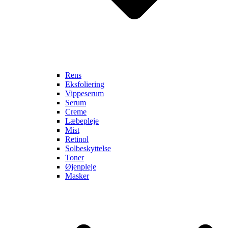
Rens
Eksfoliering
Vippeserum
Serum
Creme
Læbepleje
Mist
Retinol
Solbeskyttelse
Toner
Øjenpleje
Masker