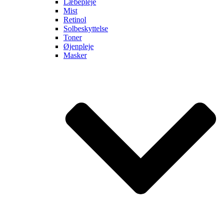
Læbepleje
Mist
Retinol
Solbeskyttelse
Toner
Øjenpleje
Masker