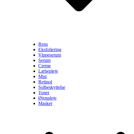
Rens
Eksfoliering
Vippeserum
Serum
Creme
Læbepleje
Mist
Retinol
Solbeskyttelse
Toner
Øjenpleje
Masker