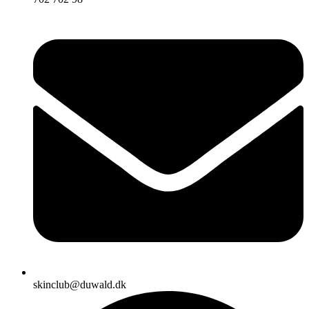
skinclub@duwald.dk