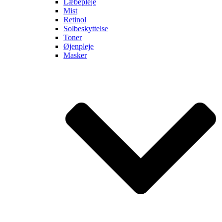
Læbepleje
Mist
Retinol
Solbeskyttelse
Toner
Øjenpleje
Masker