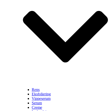
Rens
Eksfoliering
Vippeserum
Serum
Creme