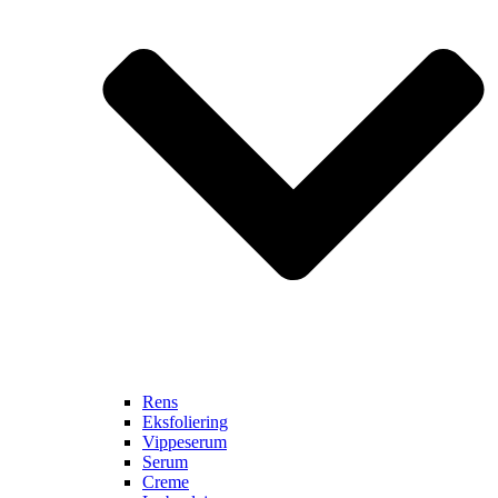
Rens
Eksfoliering
Vippeserum
Serum
Creme