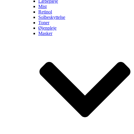
Læbepleje
Mist
Retinol
Solbeskyttelse
Toner
Øjenpleje
Masker