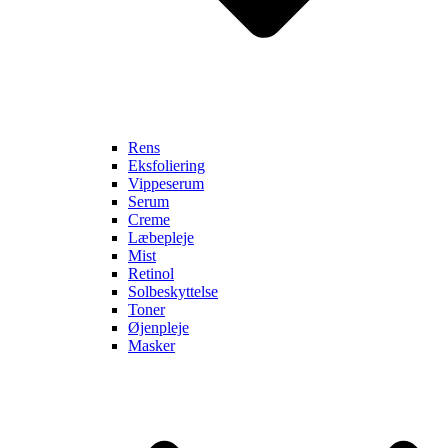
Rens
Eksfoliering
Vippeserum
Serum
Creme
Læbepleje
Mist
Retinol
Solbeskyttelse
Toner
Øjenpleje
Masker