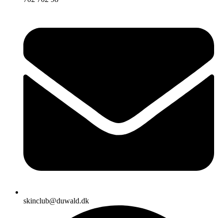
skinclub@duwald.dk