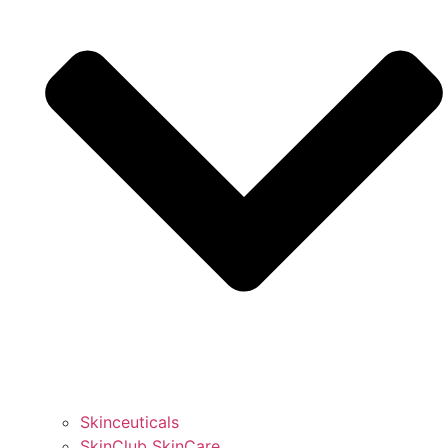
Skinceuticals
SkinClub SkinCare