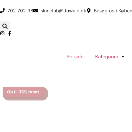
702 702 98
skinclub@duwald.dk
Besøg os i Køben
Forside
Kategorier
Op til 35% rabat
Bliv medlem