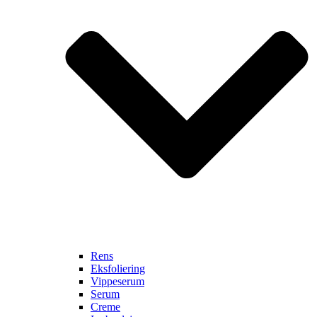
Rens
Eksfoliering
Vippeserum
Serum
Creme