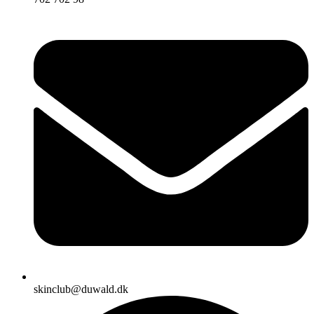
skinclub@duwald.dk