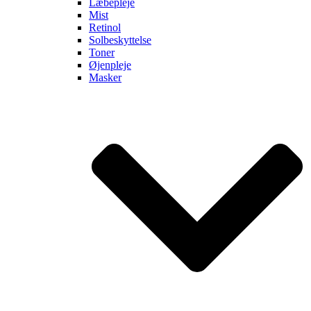
Læbepleje
Mist
Retinol
Solbeskyttelse
Toner
Øjenpleje
Masker