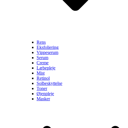
Rens
Eksfoliering
Vippeserum
Serum
Creme
Læbepleje
Mist
Retinol
Solbeskyttelse
Toner
Øjenpleje
Masker