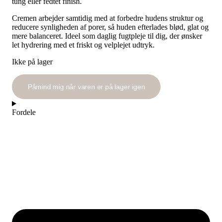
tung eller fedtet finish.
Cremen arbejder samtidig med at forbedre hudens struktur og
reducere synligheden af porer, så huden efterlades blød, glat og
mere balanceret. Ideel som daglig fugtpleje til dig, der ønsker
let hydrering med et friskt og velplejet udtryk.
Ikke på lager
Påmind mig når varen er på lager igen
Fordele