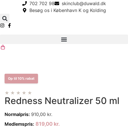
Videre
702 702 98
skinclub@duwald.dk
til
Besøg os i København K og Kolding
indhold
Op til 10% rabat
★★★★★
Redness Neutralizer 50 ml
Normalpris:
910,00
kr.
819,00
kr.
Medlemspris: