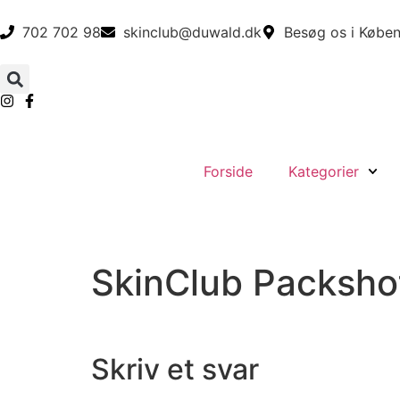
702 702 98
skinclub@duwald.dk
Besøg os i Køben
Forside
Kategorier
SkinClub Packsho
Skriv et svar