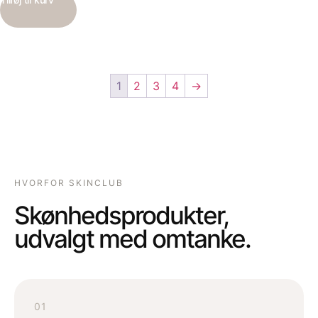
1
2
3
4
→
HVORFOR SKINCLUB
Skønhedsprodukter,
udvalgt med omtanke.
01