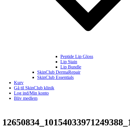
Peptide Lip Gloss
Lip Stain
Lip Bundle
SkinClub DermaRepair
SkinClub Essentials
Kurv
Gå til SkinClub klinik
Log ind/Min konto
Bliv medlem
12650834_10154033971249388_