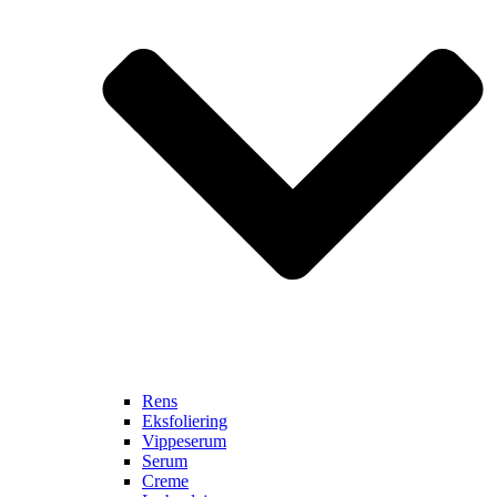
Rens
Eksfoliering
Vippeserum
Serum
Creme