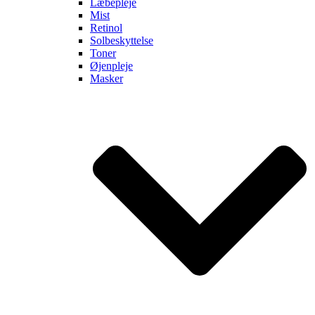
Læbepleje
Mist
Retinol
Solbeskyttelse
Toner
Øjenpleje
Masker