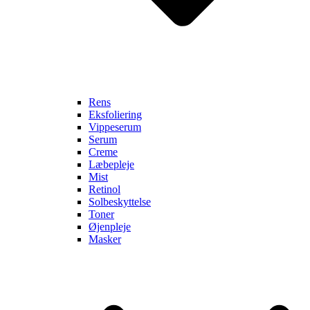
Rens
Eksfoliering
Vippeserum
Serum
Creme
Læbepleje
Mist
Retinol
Solbeskyttelse
Toner
Øjenpleje
Masker