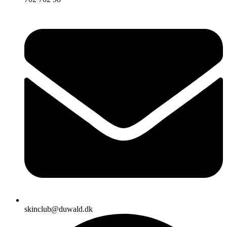
skinclub@duwald.dk