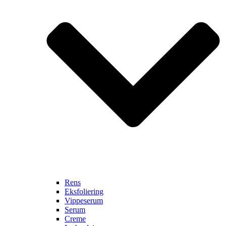
Rens
Eksfoliering
Vippeserum
Serum
Creme