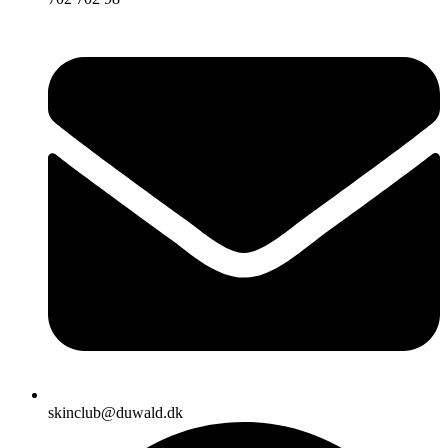
skinclub@duwald.dk