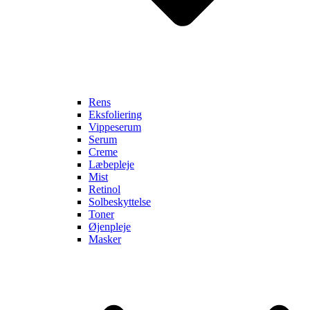
Rens
Eksfoliering
Vippeserum
Serum
Creme
Læbepleje
Mist
Retinol
Solbeskyttelse
Toner
Øjenpleje
Masker