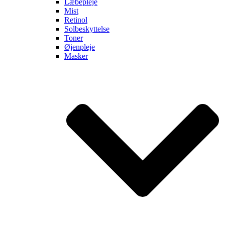
Læbepleje
Mist
Retinol
Solbeskyttelse
Toner
Øjenpleje
Masker