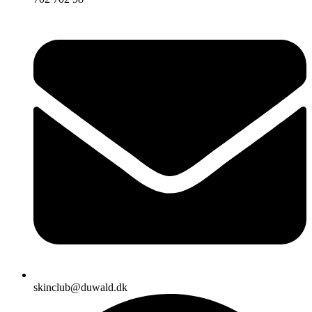
skinclub@duwald.dk