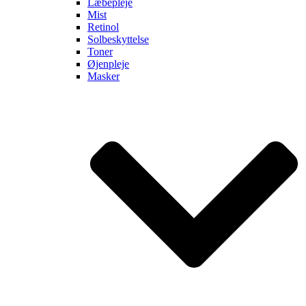
Læbepleje
Mist
Retinol
Solbeskyttelse
Toner
Øjenpleje
Masker