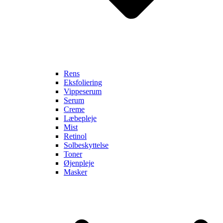
Rens
Eksfoliering
Vippeserum
Serum
Creme
Læbepleje
Mist
Retinol
Solbeskyttelse
Toner
Øjenpleje
Masker