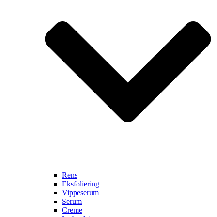
Rens
Eksfoliering
Vippeserum
Serum
Creme