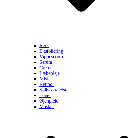
Rens
Eksfoliering
Vippeserum
Serum
Creme
Læbepleje
Mist
Retinol
Solbeskyttelse
Toner
Øjenpleje
Masker