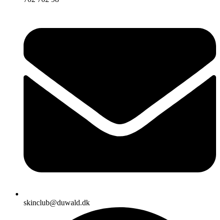
skinclub@duwald.dk