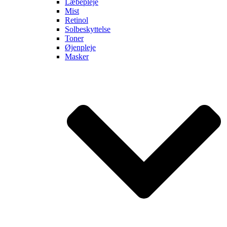
Læbepleje
Mist
Retinol
Solbeskyttelse
Toner
Øjenpleje
Masker