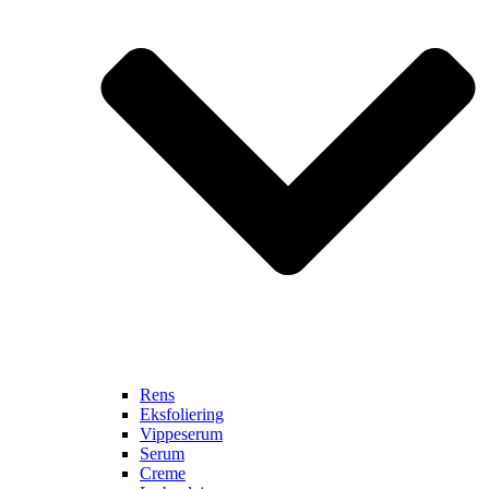
Rens
Eksfoliering
Vippeserum
Serum
Creme