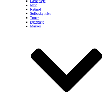
Læbepleje
Mist
Retinol
Solbeskyttelse
Toner
Øjenpleje
Masker