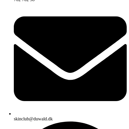
skinclub@duwald.dk