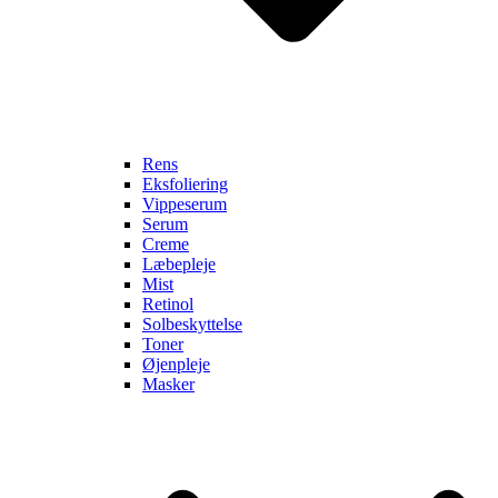
Rens
Eksfoliering
Vippeserum
Serum
Creme
Læbepleje
Mist
Retinol
Solbeskyttelse
Toner
Øjenpleje
Masker