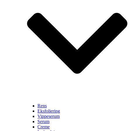
Rens
Eksfoliering
Vippeserum
Serum
Creme