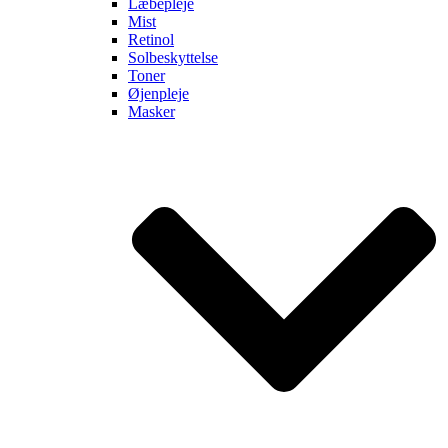
Læbepleje
Mist
Retinol
Solbeskyttelse
Toner
Øjenpleje
Masker