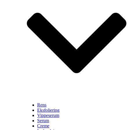
Rens
Eksfoliering
Vippeserum
Serum
Creme