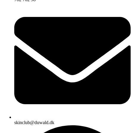
skinclub@duwald.dk