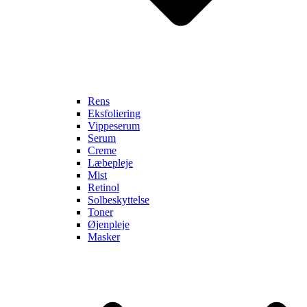
Rens
Eksfoliering
Vippeserum
Serum
Creme
Læbepleje
Mist
Retinol
Solbeskyttelse
Toner
Øjenpleje
Masker