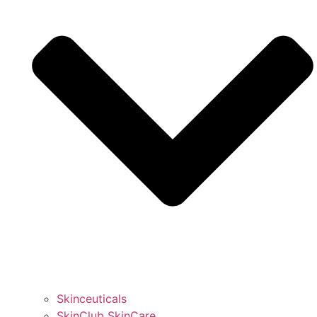
Skinceuticals
SkinClub SkinCare